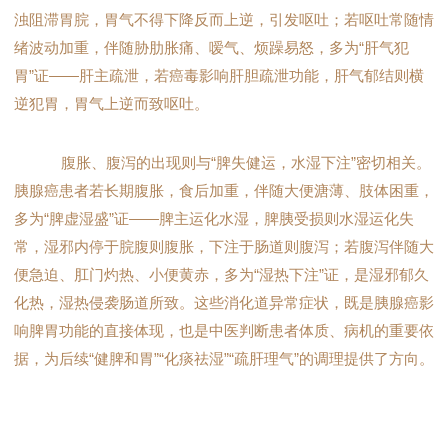
浊阻滞胃脘，胃气不得下降反而上逆，引发呕吐；若呕吐常随情
绪波动加重，伴随胁肋胀痛、嗳气、烦躁易怒，多为“肝气犯
胃”证——肝主疏泄，若癌毒影响肝胆疏泄功能，肝气郁结则横
逆犯胃，胃气上逆而致呕吐。
腹胀、腹泻的出现则与“脾失健运，水湿下注”密切相关。
胰腺癌患者若长期腹胀，食后加重，伴随大便溏薄、肢体困重，
多为“脾虚湿盛”证——脾主运化水湿，脾胰受损则水湿运化失
常，湿邪内停于脘腹则腹胀，下注于肠道则腹泻；若腹泻伴随大
便急迫、肛门灼热、小便黄赤，多为“湿热下注”证，是湿邪郁久
化热，湿热侵袭肠道所致。这些消化道异常症状，既是胰腺癌影
响脾胃功能的直接体现，也是中医判断患者体质、病机的重要依
据，为后续“健脾和胃”“化痰祛湿”“疏肝理气”的调理提供了方向。