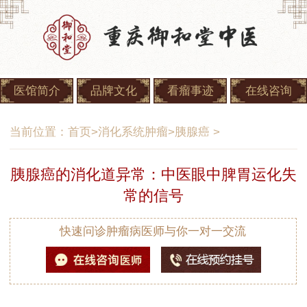
医馆简介
品牌文化
看瘤事迹
在线咨询
当前位置：
首页
>
消化系统肿瘤
>
胰腺癌
>
胰腺癌的消化道异常：中医眼中脾胃运化失
常的信号
快速问诊肿瘤病医师与你一对一交流