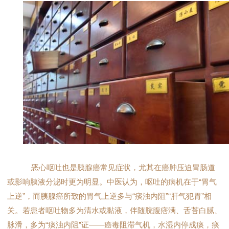
恶心呕吐也是胰腺癌常见症状，尤其在癌肿压迫胃肠道
或影响胰液分泌时更为明显。中医认为，呕吐的病机在于“胃气
上逆”，而胰腺癌所致的胃气上逆多与“痰浊内阻”“肝气犯胃”相
关。若患者呕吐物多为清水或黏液，伴随脘腹痞满、舌苔白腻、
脉滑，多为“痰浊内阻”证——癌毒阻滞气机，水湿内停成痰，痰