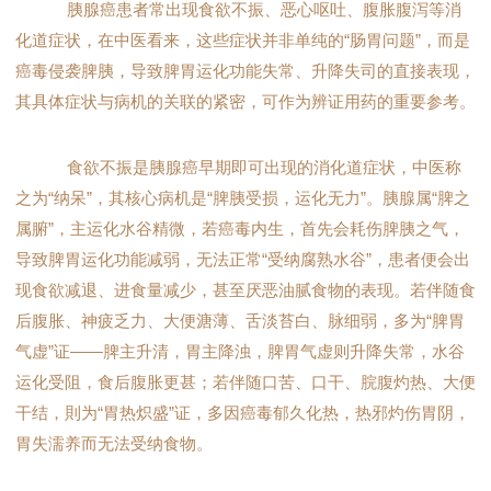
胰腺癌患者常出现食欲不振、恶心呕吐、腹胀腹泻等消
化道症状，在中医看来，这些症状并非单纯的“肠胃问题”，而是
癌毒侵袭脾胰，导致脾胃运化功能失常、升降失司的直接表现，
其具体症状与病机的关联的紧密，可作为辨证用药的重要参考。
食欲不振是胰腺癌早期即可出现的消化道症状，中医称
之为“纳呆”，其核心病机是“脾胰受损，运化无力”。胰腺属“脾之
属腑”，主运化水谷精微，若癌毒内生，首先会耗伤脾胰之气，
导致脾胃运化功能减弱，无法正常“受纳腐熟水谷”，患者便会出
现食欲减退、进食量减少，甚至厌恶油腻食物的表现。若伴随食
后腹胀、神疲乏力、大便溏薄、舌淡苔白、脉细弱，多为“脾胃
气虚”证——脾主升清，胃主降浊，脾胃气虚则升降失常，水谷
运化受阻，食后腹胀更甚；若伴随口苦、口干、脘腹灼热、大便
干结，則为“胃热炽盛”证，多因癌毒郁久化热，热邪灼伤胃阴，
胃失濡养而无法受纳食物。