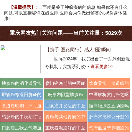
【温馨提示】:
上面就是关于肿瘤疾病的信息.如果你还有什么
问题,可以直接咨询在线医师,医师会为你做出解答的,祝你身体健
康!
重庆网友热门关注问题——当前关注量：5829次
【携手·医路同行】感人“医”瞬间
回眸2024年，我院出台了一系列创新服
务机制，实施系列改···
查看更多>>
胰腺癌的消化道异常
贲门癌晚期的中医症
饮食异常：食道癌的
···
···
···
胆管癌寒湿困脾证的
瘀毒内阻型胰腺癌
中医解析贲门癌之呕
···
···
食道癌晚期：津亏血
胆囊癌并发症的中医
腹痛腹胀是直肠癌吗
···
···
···
结肠癌的中晚期特征
胃癌与其他胃病的中
肝癌常见辨证分型的
···
···
口腔癌症状之气滞血
重庆看喉癌好的中医
气滞血瘀型鼻咽癌的